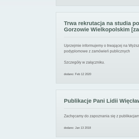
Trwa rekrutacja na studia 
Gorzowie Wielkopolskim [za
Uprzejmie informujemy o trwającej na Wyższ
podyplomowe z zamówień publicznych
Szczegóły w załączniku.
dodano: Feb 12 2020
Publikacje Pani Lidii Więcła
Zachęcamy do zapoznania się z publikacjami
dodano: Jan 13 2018