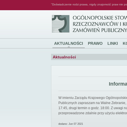
"Doświadczenie rodzi prawa, nigdy znajomość praw nie po
Ogólnopolskie Stowarzyszenie Rzeczoznawców i Konsultantów Zamówień Publicznych
AKTUALNOŚCI
PRAWO
LINKI
K
Aktualności
Inform
W imieniu Zarządu Krajowego Ogólnopolsk
Publicznych zapraszam na Walne Zebranie, k
17:45, drugi termin o godz. 18:00. Z uwagi
przeprowadzone zdalnie przy użyciu elektro
dodano: Jun 07 2021