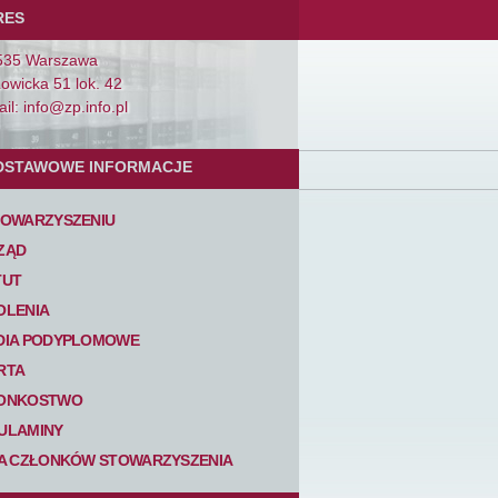
RES
535 Warszawa
Łowicka 51 lok. 42
il: info@zp.info.pl
DSTAWOWE INFORMACJE
TOWARZYSZENIU
ZĄD
TUT
OLENIA
DIA PODYPLOMOWE
RTA
ONKOSTWO
ULAMINY
TA CZŁONKÓW STOWARZYSZENIA