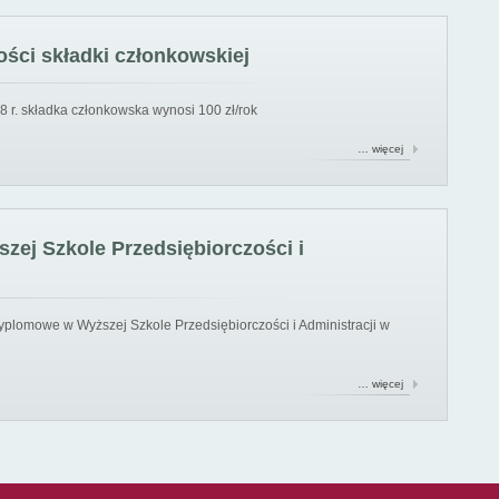
ści składki członkowskiej
8 r. składka członkowska wynosi 100 zł/rok
… więcej
ej Szkole Przedsiębiorczości i
yplomowe w Wyższej Szkole Przedsiębiorczości i Administracji w
… więcej