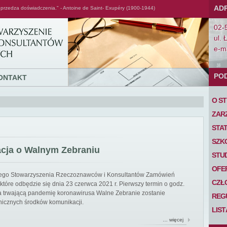
AD
przedza doświadczenia." - Antoine de Saint- Exupéry (1900-1944)
02-
ul. 
e-ma
PO
ONTAKT
O S
ZAR
STA
SZK
acja o Walnym Zebraniu
STU
OFE
iego Stowarzyszenia Rzeczoznawców i Konsultantów Zamówień
CZŁ
tóre odbędzie się dnia 23 czerwca 2021 r. Pierwszy termin o godz.
 na trwającą pandemię koronawirusa Walne Zebranie zostanie
REG
nicznych środków komunikacji.
LIS
… więcej