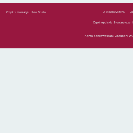
O Stowarzyszeniu
Z
Projekt i realizacja:
Think Studio
Ogólnopolskie Stowarzyszen
Konto bankowe:Bank Zachodni WB