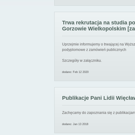
Trwa rekrutacja na studia 
Gorzowie Wielkopolskim [za
Uprzejmie informujemy o trwającej na Wyższ
podyplomowe z zamówień publicznych
Szczegóły w załączniku.
dodano: Feb 12 2020
Publikacje Pani Lidii Więcła
Zachęcamy do zapoznania się z publikacjami
dodano: Jan 13 2018