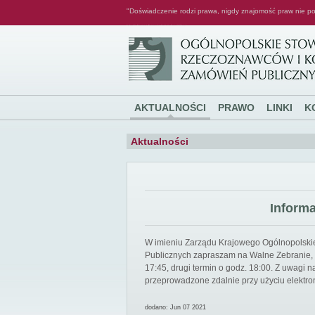
"Doświadczenie rodzi prawa, nigdy znajomość praw nie po
Ogólnopolskie Stowarzyszenie Rzeczoznawców i Konsultantów Zamówień Publicznych
AKTUALNOŚCI
PRAWO
LINKI
K
Aktualności
Inform
W imieniu Zarządu Krajowego Ogólnopolsk
Publicznych zapraszam na Walne Zebranie, k
17:45, drugi termin o godz. 18:00. Z uwagi
przeprowadzone zdalnie przy użyciu elektro
dodano: Jun 07 2021