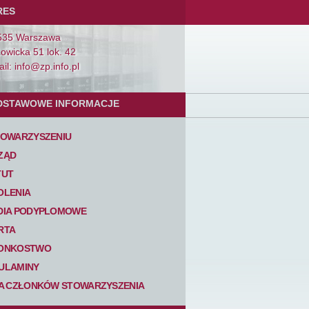
RES
535 Warszawa
Łowicka 51 lok. 42
il: info@zp.info.pl
DSTAWOWE INFORMACJE
TOWARZYSZENIU
ZĄD
TUT
OLENIA
DIA PODYPLOMOWE
RTA
ONKOSTWO
ULAMINY
TA CZŁONKÓW STOWARZYSZENIA