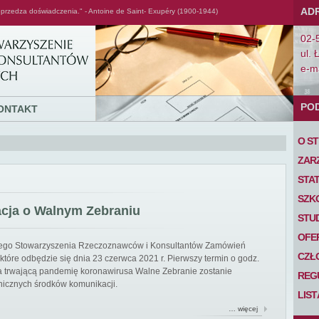
AD
przedza doświadczenia." - Antoine de Saint- Exupéry (1900-1944)
02-
ul. 
e-ma
PO
ONTAKT
O S
ZAR
STA
SZK
acja o Walnym Zebraniu
STU
OFE
iego Stowarzyszenia Rzeczoznawców i Konsultantów Zamówień
CZŁ
tóre odbędzie się dnia 23 czerwca 2021 r. Pierwszy termin o godz.
 na trwającą pandemię koronawirusa Walne Zebranie zostanie
REG
nicznych środków komunikacji.
LIS
… więcej