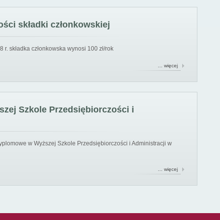
ści składki członkowskiej
8 r. składka członkowska wynosi 100 zł/rok
… więcej
ej Szkole Przedsiębiorczości i
yplomowe w Wyższej Szkole Przedsiębiorczości i Administracji w
… więcej