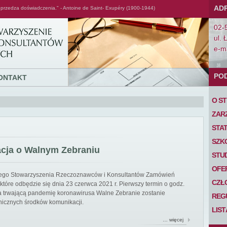
AD
przedza doświadczenia." - Antoine de Saint- Exupéry (1900-1944)
02-
ul. 
e-ma
PO
ONTAKT
O S
ZAR
STA
SZK
acja o Walnym Zebraniu
STU
OFE
iego Stowarzyszenia Rzeczoznawców i Konsultantów Zamówień
CZŁ
tóre odbędzie się dnia 23 czerwca 2021 r. Pierwszy termin o godz.
 na trwającą pandemię koronawirusa Walne Zebranie zostanie
REG
nicznych środków komunikacji.
LIS
… więcej