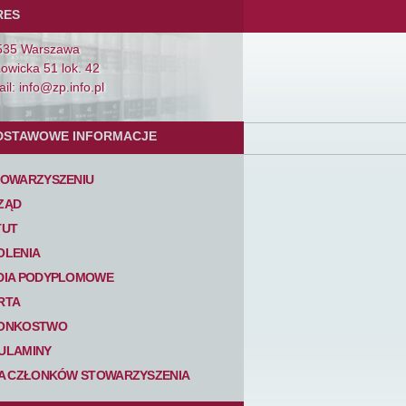
RES
535 Warszawa
Łowicka 51 lok. 42
il: info@zp.info.pl
DSTAWOWE INFORMACJE
TOWARZYSZENIU
ZĄD
TUT
OLENIA
DIA PODYPLOMOWE
RTA
ONKOSTWO
ULAMINY
TA CZŁONKÓW STOWARZYSZENIA