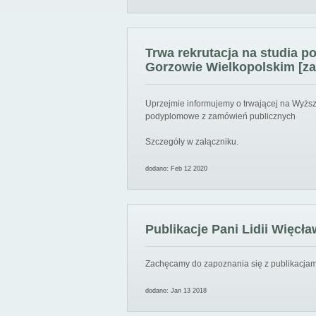
Trwa rekrutacja na studia 
Gorzowie Wielkopolskim [za
Uprzejmie informujemy o trwającej na Wyższ
podyplomowe z zamówień publicznych
Szczegóły w załączniku.
dodano: Feb 12 2020
Publikacje Pani Lidii Więcła
Zachęcamy do zapoznania się z publikacjami
dodano: Jan 13 2018