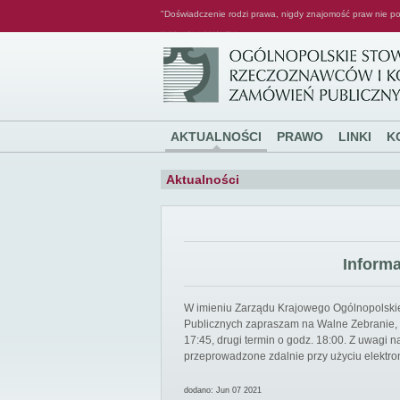
"Doświadczenie rodzi prawa, nigdy znajomość praw nie po
Ogólnopolskie Stowarzyszenie Rzeczoznawców i Konsultantów Zamówień Publicznych
AKTUALNOŚCI
PRAWO
LINKI
K
Aktualności
Inform
W imieniu Zarządu Krajowego Ogólnopolsk
Publicznych zapraszam na Walne Zebranie, k
17:45, drugi termin o godz. 18:00. Z uwagi
przeprowadzone zdalnie przy użyciu elektro
dodano: Jun 07 2021