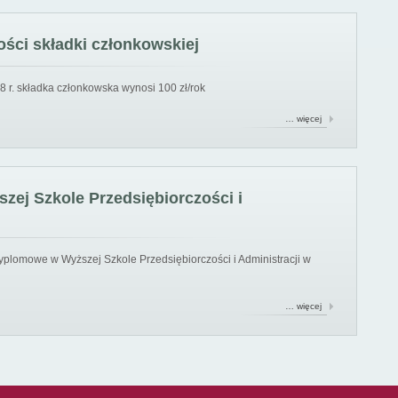
ści składki członkowskiej
8 r. składka członkowska wynosi 100 zł/rok
… więcej
ej Szkole Przedsiębiorczości i
yplomowe w Wyższej Szkole Przedsiębiorczości i Administracji w
… więcej