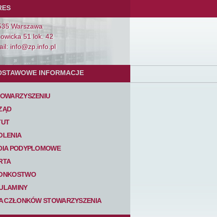
RES
535 Warszawa
Łowicka 51 lok. 42
il: info@zp.info.pl
DSTAWOWE INFORMACJE
TOWARZYSZENIU
ZĄD
TUT
OLENIA
DIA PODYPLOMOWE
RTA
ONKOSTWO
ULAMINY
TA CZŁONKÓW STOWARZYSZENIA