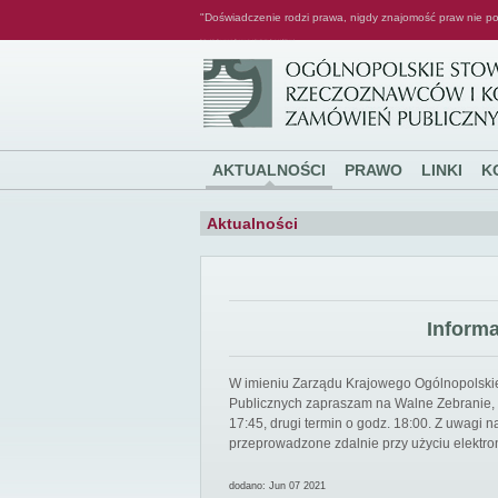
"Doświadczenie rodzi prawa, nigdy znajomość praw nie po
Ogólnopolskie Stowarzyszenie Rzeczoznawców i Konsultantów Zamówień Publicznych
AKTUALNOŚCI
PRAWO
LINKI
K
Aktualności
Inform
W imieniu Zarządu Krajowego Ogólnopolsk
Publicznych zapraszam na Walne Zebranie, k
17:45, drugi termin o godz. 18:00. Z uwagi
przeprowadzone zdalnie przy użyciu elektro
dodano: Jun 07 2021