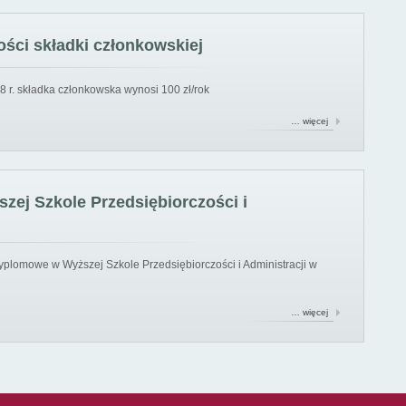
ści składki członkowskiej
8 r. składka członkowska wynosi 100 zł/rok
… więcej
ej Szkole Przedsiębiorczości i
yplomowe w Wyższej Szkole Przedsiębiorczości i Administracji w
… więcej