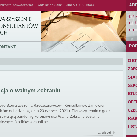
AD
przedza doświadczenia." - Antoine de Saint- Exupéry (1900-1944)
02-
ul. 
e-ma
PO
ONTAKT
O S
ZAR
STA
SZK
acja o Walnym Zebraniu
STU
OFE
iego Stowarzyszenia Rzeczoznawców i Konsultantów Zamówień
CZŁ
tóre odbędzie się dnia 23 czerwca 2021 r. Pierwszy termin o godz.
 na trwającą pandemię koronawirusa Walne Zebranie zostanie
REG
nicznych środków komunikacji.
LIS
… więcej