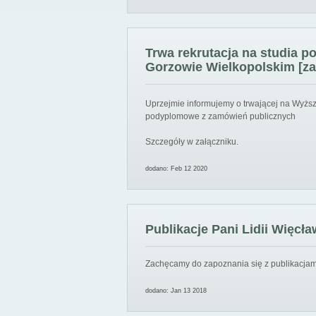
Trwa rekrutacja na studia 
Gorzowie Wielkopolskim [za
Uprzejmie informujemy o trwającej na Wyższ
podyplomowe z zamówień publicznych
Szczegóły w załączniku.
dodano: Feb 12 2020
Publikacje Pani Lidii Więcła
Zachęcamy do zapoznania się z publikacjami
dodano: Jan 13 2018