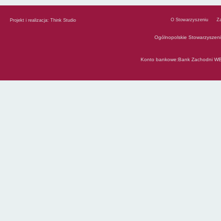
O Stowarzyszeniu
Z
Projekt i realizacja:
Think Studio
Ogólnopolskie Stowarzyszen
Konto bankowe:Bank Zachodni WB