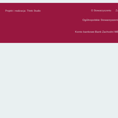
O Stowarzyszeniu
Z
Projekt i realizacja:
Think Studio
Ogólnopolskie Stowarzyszen
Konto bankowe:Bank Zachodni WB