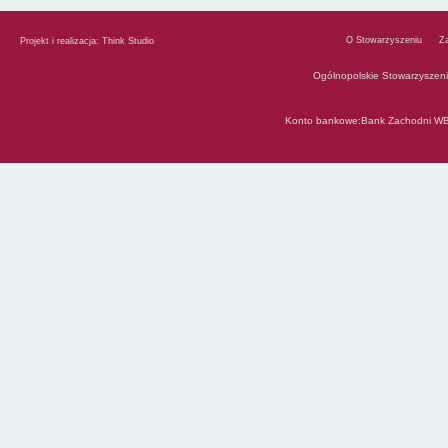
O Stowarzyszeniu
Z
Projekt i realizacja:
Think Studio
Ogólnopolskie Stowarzyszen
Konto bankowe:Bank Zachodni WB