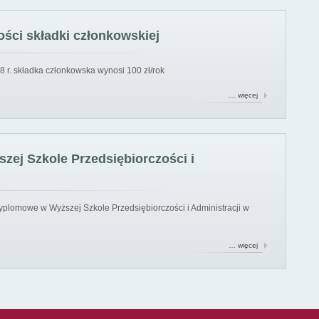
ści składki członkowskiej
8 r. składka członkowska wynosi 100 zł/rok
… więcej
ej Szkole Przedsiębiorczości i
yplomowe w Wyższej Szkole Przedsiębiorczości i Administracji w
… więcej