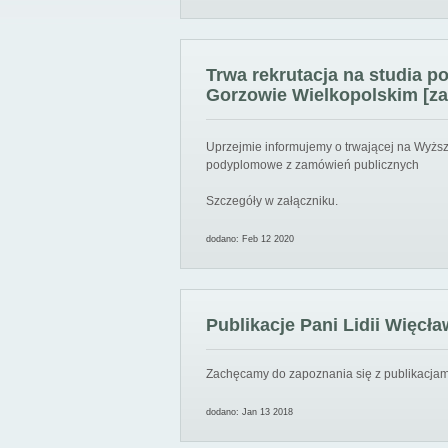
Trwa rekrutacja na studia 
Gorzowie Wielkopolskim [za
Uprzejmie informujemy o trwającej na Wyższ
podyplomowe z zamówień publicznych
Szczegóły w załączniku.
dodano: Feb 12 2020
Publikacje Pani Lidii Więcła
Zachęcamy do zapoznania się z publikacjami
dodano: Jan 13 2018