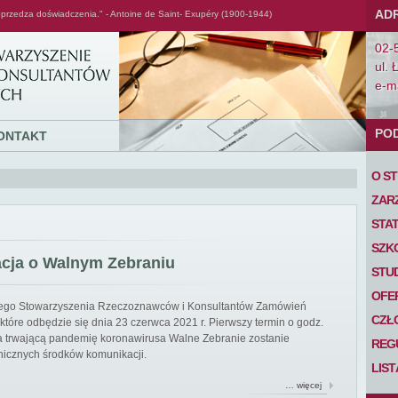
AD
przedza doświadczenia." - Antoine de Saint- Exupéry (1900-1944)
02-
ul. 
e-ma
PO
ONTAKT
O S
ZAR
STA
SZK
acja o Walnym Zebraniu
STU
OFE
iego Stowarzyszenia Rzeczoznawców i Konsultantów Zamówień
CZŁ
tóre odbędzie się dnia 23 czerwca 2021 r. Pierwszy termin o godz.
 na trwającą pandemię koronawirusa Walne Zebranie zostanie
REG
nicznych środków komunikacji.
LIS
… więcej