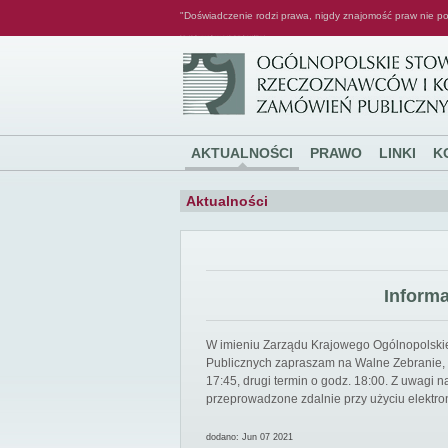
"Doświadczenie rodzi prawa, nigdy znajomość praw nie po
Ogólnopolskie Stowarzyszenie Rzeczoznawców i Konsultantów Zamówień Publicznych
AKTUALNOŚCI
PRAWO
LINKI
K
Aktualności
Inform
W imieniu Zarządu Krajowego Ogólnopolsk
Publicznych zapraszam na Walne Zebranie, k
17:45, drugi termin o godz. 18:00. Z uwagi
przeprowadzone zdalnie przy użyciu elektro
dodano: Jun 07 2021