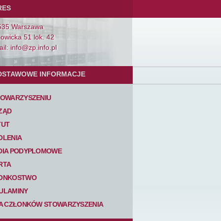
RES
535 Warszawa
Łowicka 51 lok. 42
il: info@zp.info.pl
DSTAWOWE INFORMACJE
TOWARZYSZENIU
ZĄD
TUT
OLENIA
DIA PODYPLOMOWE
RTA
ONKOSTWO
ULAMINY
TA CZŁONKÓW STOWARZYSZENIA