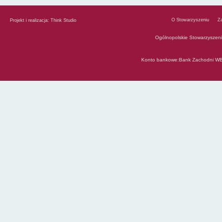
O Stowarzyszeniu
Z
Projekt i realizacja:
Think Studio
Ogólnopolskie Stowarzyszen
Konto bankowe:Bank Zachodni WB