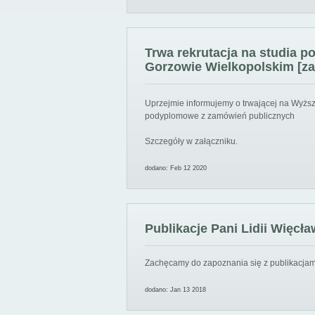
Trwa rekrutacja na studia 
Gorzowie Wielkopolskim [za
Uprzejmie informujemy o trwającej na Wyższ
podyplomowe z zamówień publicznych
Szczegóły w załączniku.
dodano: Feb 12 2020
Publikacje Pani Lidii Więcła
Zachęcamy do zapoznania się z publikacjami
dodano: Jan 13 2018