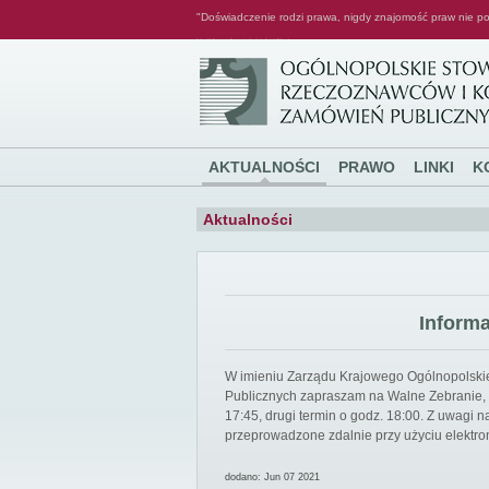
"Doświadczenie rodzi prawa, nigdy znajomość praw nie po
Ogólnopolskie Stowarzyszenie Rzeczoznawców i Konsultantów Zamówień Publicznych
AKTUALNOŚCI
PRAWO
LINKI
K
Aktualności
Inform
W imieniu Zarządu Krajowego Ogólnopolsk
Publicznych zapraszam na Walne Zebranie, k
17:45, drugi termin o godz. 18:00. Z uwagi
przeprowadzone zdalnie przy użyciu elektro
dodano: Jun 07 2021