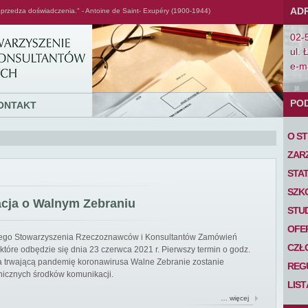
AD
przedza doświadczenia." - Antoine de Saint- Exupéry (1900-1944)
02-
ul. 
e-ma
PO
ONTAKT
O S
ZAR
STA
SZK
acja o Walnym Zebraniu
STU
OFE
iego Stowarzyszenia Rzeczoznawców i Konsultantów Zamówień
CZŁ
tóre odbędzie się dnia 23 czerwca 2021 r. Pierwszy termin o godz.
 na trwającą pandemię koronawirusa Walne Zebranie zostanie
REG
nicznych środków komunikacji.
LIS
… więcej