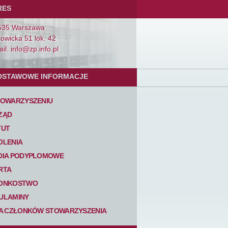
RES
535 Warszawa
Łowicka 51 lok. 42
il: info@zp.info.pl
DSTAWOWE INFORMACJE
TOWARZYSZENIU
ZĄD
TUT
OLENIA
DIA PODYPLOMOWE
RTA
ONKOSTWO
ULAMINY
TA CZŁONKÓW STOWARZYSZENIA