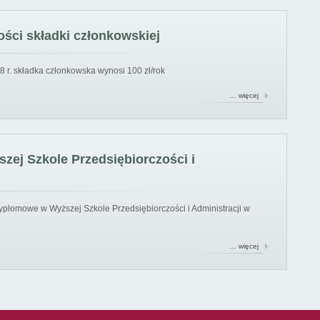
ści składki członkowskiej
8 r. składka członkowska wynosi 100 zł/rok
… więcej
ej Szkole Przedsiębiorczości i
yplomowe w Wyższej Szkole Przedsiębiorczości i Administracji w
… więcej