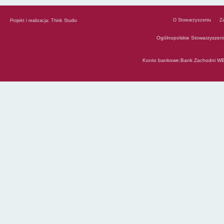
O Stowarzyszeniu
Z
Projekt i realizacja:
Think Studio
Ogólnopolskie Stowarzyszen
Konto bankowe:Bank Zachodni WB