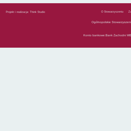
O Stowarzyszeniu
Z
Projekt i realizacja:
Think Studio
Ogólnopolskie Stowarzyszen
Konto bankowe:Bank Zachodni WB