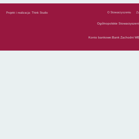
O Stowarzyszeniu
Z
Projekt i realizacja:
Think Studio
Ogólnopolskie Stowarzyszen
Konto bankowe:Bank Zachodni WB