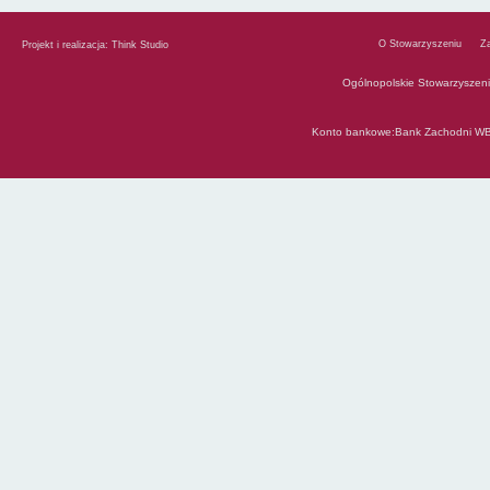
O Stowarzyszeniu
Z
Projekt i realizacja:
Think Studio
Ogólnopolskie Stowarzyszen
Konto bankowe:Bank Zachodni WB