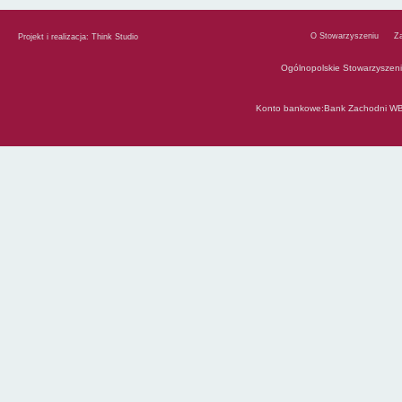
O Stowarzyszeniu
Z
Projekt i realizacja:
Think Studio
Ogólnopolskie Stowarzyszen
Konto bankowe:Bank Zachodni WB