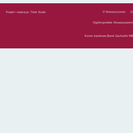
O Stowarzyszeniu
Z
Projekt i realizacja:
Think Studio
Ogólnopolskie Stowarzyszen
Konto bankowe:Bank Zachodni WB