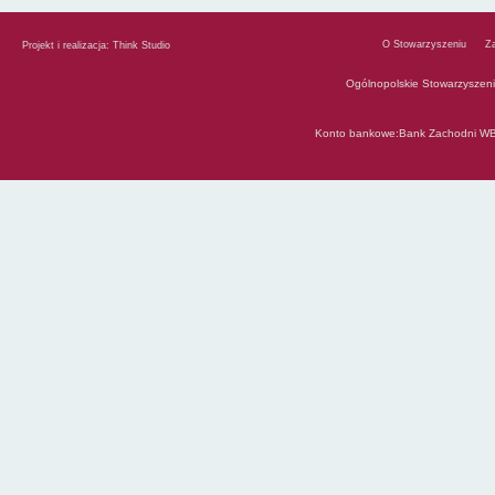
O Stowarzyszeniu
Z
Projekt i realizacja:
Think Studio
Ogólnopolskie Stowarzyszen
Konto bankowe:Bank Zachodni WB