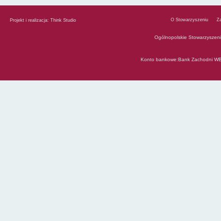
O Stowarzyszeniu
Z
Projekt i realizacja:
Think Studio
Ogólnopolskie Stowarzyszen
Konto bankowe:Bank Zachodni WB