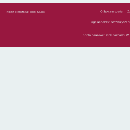
O Stowarzyszeniu
Z
Projekt i realizacja:
Think Studio
Ogólnopolskie Stowarzyszen
Konto bankowe:Bank Zachodni WB