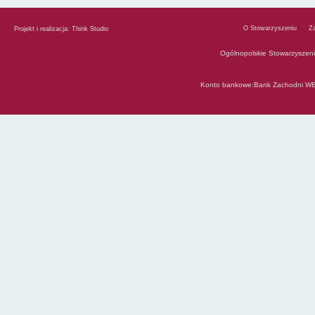
O Stowarzyszeniu
Z
Projekt i realizacja:
Think Studio
Ogólnopolskie Stowarzyszen
Konto bankowe:Bank Zachodni WB