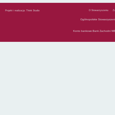
O Stowarzyszeniu
Z
Projekt i realizacja:
Think Studio
Ogólnopolskie Stowarzyszen
Konto bankowe:Bank Zachodni WB