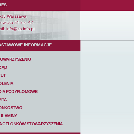
RES
535 Warszawa
Łowicka 51 lok. 42
il: info@zp.info.pl
DSTAWOWE INFORMACJE
TOWARZYSZENIU
ZĄD
TUT
OLENIA
DIA PODYPLOMOWE
RTA
ONKOSTWO
ULAMINY
TA CZŁONKÓW STOWARZYSZENIA