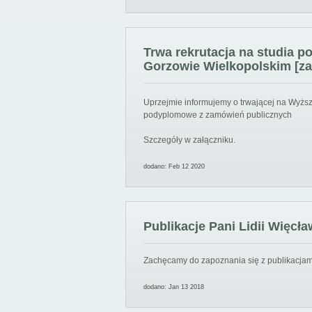
Trwa rekrutacja na studia 
Gorzowie Wielkopolskim [za
Uprzejmie informujemy o trwającej na Wyższ
podyplomowe z zamówień publicznych
Szczegóły w załączniku.
dodano: Feb 12 2020
Publikacje Pani Lidii Więcła
Zachęcamy do zapoznania się z publikacjami
dodano: Jan 13 2018