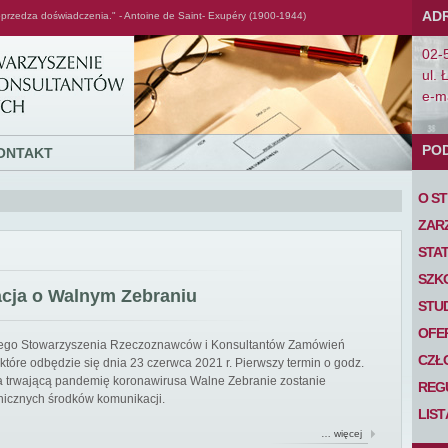
AD
przedza doświadczenia." - Antoine de Saint- Exupéry (1900-1944)
02-
ul. 
e-ma
PO
ONTAKT
O S
ZAR
STA
SZK
acja o Walnym Zebraniu
STU
OFE
iego Stowarzyszenia Rzeczoznawców i Konsultantów Zamówień
CZŁ
tóre odbędzie się dnia 23 czerwca 2021 r. Pierwszy termin o godz.
 na trwającą pandemię koronawirusa Walne Zebranie zostanie
REG
nicznych środków komunikacji.
LIS
… więcej