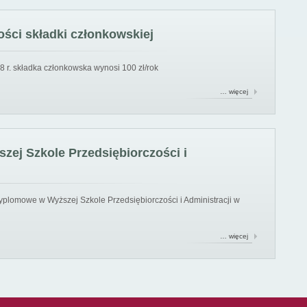
ści składki członkowskiej
8 r. składka członkowska wynosi 100 zł/rok
… więcej
ej Szkole Przedsiębiorczości i
yplomowe w Wyższej Szkole Przedsiębiorczości i Administracji w
… więcej