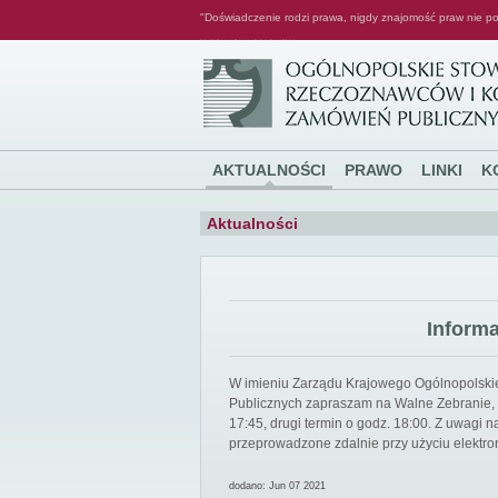
"Doświadczenie rodzi prawa, nigdy znajomość praw nie po
Ogólnopolskie Stowarzyszenie Rzeczoznawców i Konsultantów Zamówień Publicznych
AKTUALNOŚCI
PRAWO
LINKI
K
Aktualności
Inform
W imieniu Zarządu Krajowego Ogólnopolsk
Publicznych zapraszam na Walne Zebranie, k
17:45, drugi termin o godz. 18:00. Z uwagi
przeprowadzone zdalnie przy użyciu elektro
dodano: Jun 07 2021