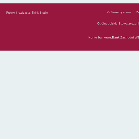
O Stowarzyszeniu
Z
Projekt i realizacja:
Think Studio
Ogólnopolskie Stowarzyszen
Konto bankowe:Bank Zachodni WB