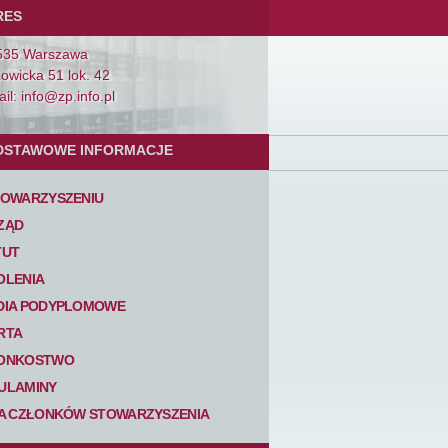
RES
535 Warszawa
Łowicka 51 lok. 42
il: info@zp.info.pl
DSTAWOWE INFORMACJE
TOWARZYSZENIU
ZĄD
TUT
OLENIA
DIA PODYPLOMOWE
RTA
ONKOSTWO
ULAMINY
TA CZŁONKÓW STOWARZYSZENIA