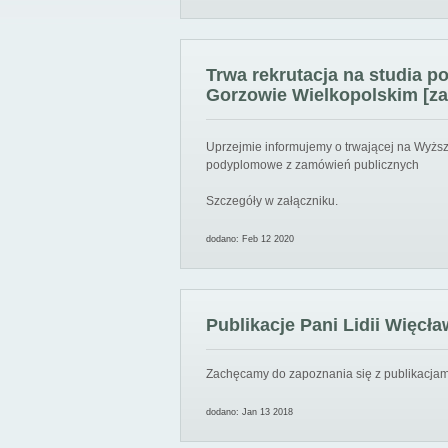
Trwa rekrutacja na studia 
Gorzowie Wielkopolskim [za
Uprzejmie informujemy o trwającej na Wyższ
podyplomowe z zamówień publicznych
Szczegóły w załączniku.
dodano: Feb 12 2020
Publikacje Pani Lidii Więcła
Zachęcamy do zapoznania się z publikacjami
dodano: Jan 13 2018