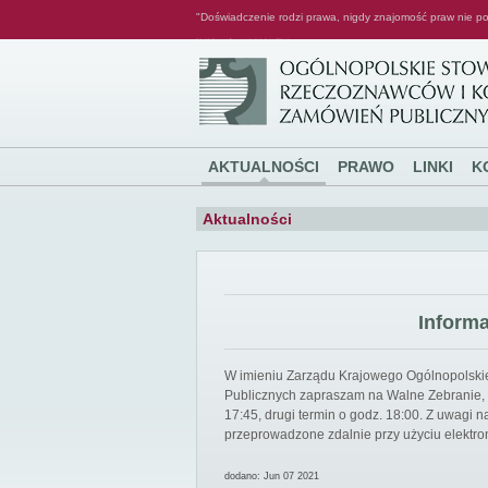
"Doświadczenie rodzi prawa, nigdy znajomość praw nie po
Ogólnopolskie Stowarzyszenie Rzeczoznawców i Konsultantów Zamówień Publicznych
AKTUALNOŚCI
PRAWO
LINKI
K
Aktualności
Inform
W imieniu Zarządu Krajowego Ogólnopolsk
Publicznych zapraszam na Walne Zebranie, k
17:45, drugi termin o godz. 18:00. Z uwagi
przeprowadzone zdalnie przy użyciu elektro
dodano: Jun 07 2021