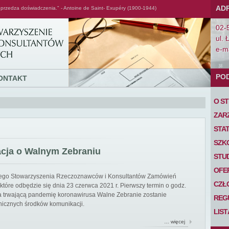
AD
przedza doświadczenia." - Antoine de Saint- Exupéry (1900-1944)
02-
ul. 
e-ma
PO
ONTAKT
O S
ZAR
STA
SZK
acja o Walnym Zebraniu
STU
OFE
iego Stowarzyszenia Rzeczoznawców i Konsultantów Zamówień
CZŁ
tóre odbędzie się dnia 23 czerwca 2021 r. Pierwszy termin o godz.
 na trwającą pandemię koronawirusa Walne Zebranie zostanie
REG
nicznych środków komunikacji.
LIS
… więcej