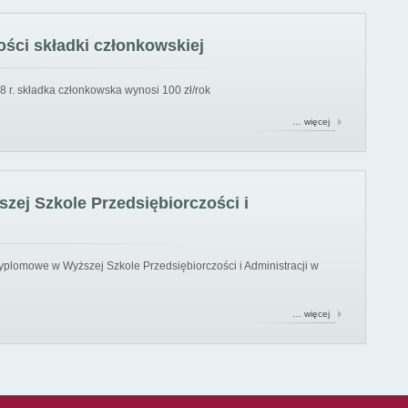
ści składki członkowskiej
8 r. składka członkowska wynosi 100 zł/rok
… więcej
ej Szkole Przedsiębiorczości i
yplomowe w Wyższej Szkole Przedsiębiorczości i Administracji w
… więcej