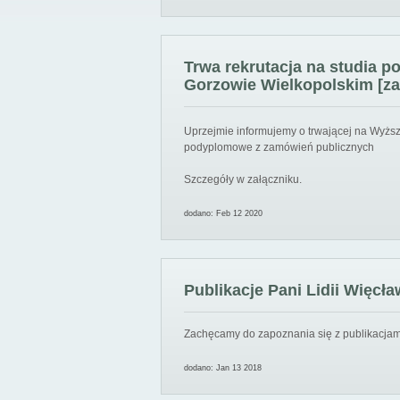
Trwa rekrutacja na studia 
Gorzowie Wielkopolskim [za
Uprzejmie informujemy o trwającej na Wyższ
podyplomowe z zamówień publicznych
Szczegóły w załączniku.
dodano: Feb 12 2020
Publikacje Pani Lidii Więcła
Zachęcamy do zapoznania się z publikacjami
dodano: Jan 13 2018