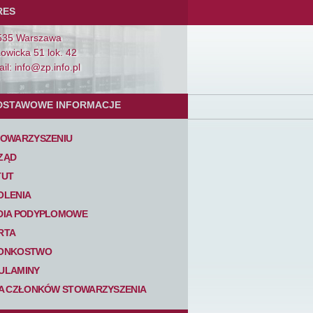
RES
535 Warszawa
Łowicka 51 lok. 42
il: info@zp.info.pl
DSTAWOWE INFORMACJE
TOWARZYSZENIU
ZĄD
TUT
OLENIA
DIA PODYPLOMOWE
RTA
ONKOSTWO
ULAMINY
TA CZŁONKÓW STOWARZYSZENIA