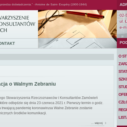
AD
przedza doświadczenia." - Antoine de Saint- Exupéry (1900-1944)
02-
ul. 
e-ma
PO
ONTAKT
O S
ZAR
STA
SZK
acja o Walnym Zebraniu
STU
OFE
iego Stowarzyszenia Rzeczoznawców i Konsultantów Zamówień
CZŁ
tóre odbędzie się dnia 23 czerwca 2021 r. Pierwszy termin o godz.
 na trwającą pandemię koronawirusa Walne Zebranie zostanie
REG
nicznych środków komunikacji.
LIS
… więcej