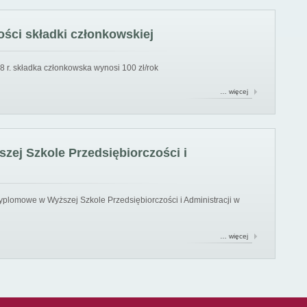
ści składki członkowskiej
8 r. składka członkowska wynosi 100 zł/rok
… więcej
ej Szkole Przedsiębiorczości i
yplomowe w Wyższej Szkole Przedsiębiorczości i Administracji w
… więcej