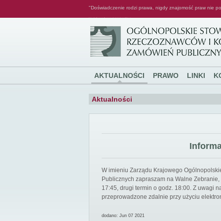
"Doświadczenie rodzi prawa, nigdy znajomość praw nie po
Ogólnopolskie Stowarzyszenie Rzeczoznawców i Konsultantów Zamówień Publicznych
AKTUALNOŚCI
PRAWO
LINKI
K
Aktualności
Inform
W imieniu Zarządu Krajowego Ogólnopolsk
Publicznych zapraszam na Walne Zebranie, k
17:45, drugi termin o godz. 18:00. Z uwagi
przeprowadzone zdalnie przy użyciu elektro
dodano: Jun 07 2021