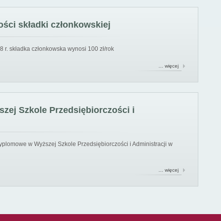
ści składki członkowskiej
8 r. składka członkowska wynosi 100 zł/rok
… więcej
ej Szkole Przedsiębiorczości i
yplomowe w Wyższej Szkole Przedsiębiorczości i Administracji w
… więcej