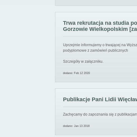
Trwa rekrutacja na studia 
Gorzowie Wielkopolskim [za
Uprzejmie informujemy o trwającej na Wyższ
podyplomowe z zamówień publicznych
Szczegóły w załączniku.
dodano: Feb 12 2020
Publikacje Pani Lidii Więcła
Zachęcamy do zapoznania się z publikacjami
dodano: Jan 13 2018