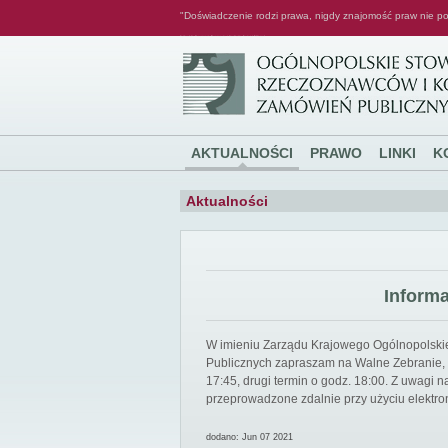
"Doświadczenie rodzi prawa, nigdy znajomość praw nie po
Ogólnopolskie Stowarzyszenie Rzeczoznawców i Konsultantów Zamówień Publicznych
AKTUALNOŚCI
PRAWO
LINKI
K
Aktualności
Inform
W imieniu Zarządu Krajowego Ogólnopolsk
Publicznych zapraszam na Walne Zebranie, k
17:45, drugi termin o godz. 18:00. Z uwagi
przeprowadzone zdalnie przy użyciu elektro
dodano: Jun 07 2021