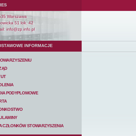
RES
535 Warszawa
Łowicka 51 lok. 42
il: info@zp.info.pl
DSTAWOWE INFORMACJE
TOWARZYSZENIU
ZĄD
TUT
OLENIA
DIA PODYPLOMOWE
RTA
ONKOSTWO
ULAMINY
TA CZŁONKÓW STOWARZYSZENIA