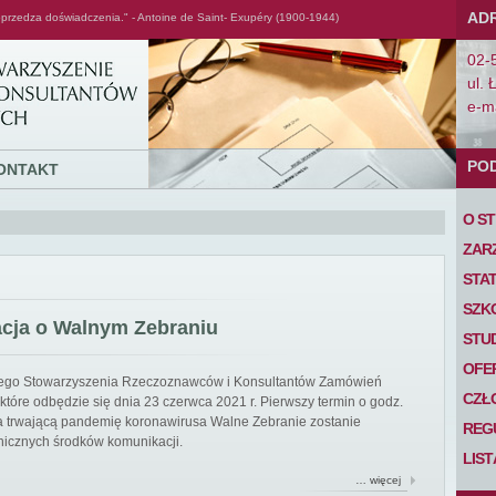
AD
przedza doświadczenia." - Antoine de Saint- Exupéry (1900-1944)
02-
ul. 
e-ma
PO
ONTAKT
O S
ZAR
STA
SZK
acja o Walnym Zebraniu
STU
OFE
iego Stowarzyszenia Rzeczoznawców i Konsultantów Zamówień
CZŁ
tóre odbędzie się dnia 23 czerwca 2021 r. Pierwszy termin o godz.
 na trwającą pandemię koronawirusa Walne Zebranie zostanie
REG
nicznych środków komunikacji.
LIS
… więcej