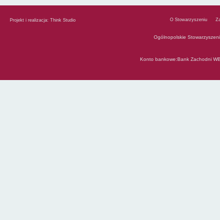
O Stowarzyszeniu
Z
Projekt i realizacja:
Think Studio
Ogólnopolskie Stowarzyszen
Konto bankowe:Bank Zachodni WB