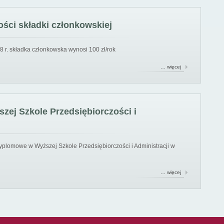
ści składki członkowskiej
8 r. składka członkowska wynosi 100 zł/rok
… więcej
ej Szkole Przedsiębiorczości i
yplomowe w Wyższej Szkole Przedsiębiorczości i Administracji w
… więcej