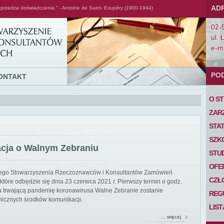
AD
przedza doświadczenia." - Antoine de Saint- Exupéry (1900-1944)
02-
ul. 
e-ma
PO
ONTAKT
O S
ZAR
STA
SZK
acja o Walnym Zebraniu
STU
OFE
iego Stowarzyszenia Rzeczoznawców i Konsultantów Zamówień
CZŁ
tóre odbędzie się dnia 23 czerwca 2021 r. Pierwszy termin o godz.
 na trwającą pandemię koronawirusa Walne Zebranie zostanie
REG
nicznych środków komunikacji.
LIS
… więcej