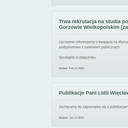
Trwa rekrutacja na studia 
Gorzowie Wielkopolskim [za
Uprzejmie informujemy o trwającej na Wyższ
podyplomowe z zamówień publicznych
Szczegóły w załączniku.
dodano: Feb 12 2020
Publikacje Pani Lidii Więcła
Zachęcamy do zapoznania się z publikacjami
dodano: Jan 13 2018