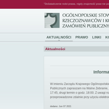
"Doświadczenie rodzi prawa, nigdy znajomość praw nie po
Ogólnopolskie Stowarzyszenie Rzeczoznawców i Konsultantów Zamówień Publicznych
AKTUALNOŚCI
PRAWO
LINKI
K
Aktualności
Inform
W imieniu Zarządu Krajowego Ogólnopolsk
Publicznych zapraszam na Walne Zebranie, k
17:45, drugi termin o godz. 18:00. Z uwagi
przeprowadzone zdalnie przy użyciu elektro
dodano: Jun 07 2021