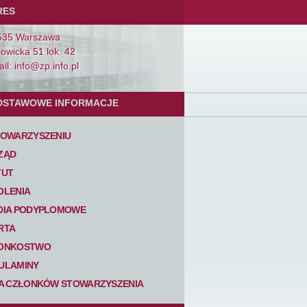
RES
535 Warszawa
Łowicka 51 lok. 42
il: info@zp.info.pl
DSTAWOWE INFORMACJE
TOWARZYSZENIU
ZĄD
TUT
OLENIA
DIA PODYPLOMOWE
RTA
ONKOSTWO
ULAMINY
TA CZŁONKÓW STOWARZYSZENIA