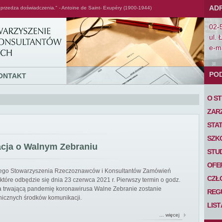
AD
przedza doświadczenia." - Antoine de Saint- Exupéry (1900-1944)
02-
ul. 
e-ma
PO
ONTAKT
O S
ZAR
STA
SZK
acja o Walnym Zebraniu
STU
OFE
iego Stowarzyszenia Rzeczoznawców i Konsultantów Zamówień
CZŁ
tóre odbędzie się dnia 23 czerwca 2021 r. Pierwszy termin o godz.
 na trwającą pandemię koronawirusa Walne Zebranie zostanie
REG
nicznych środków komunikacji.
LIS
… więcej