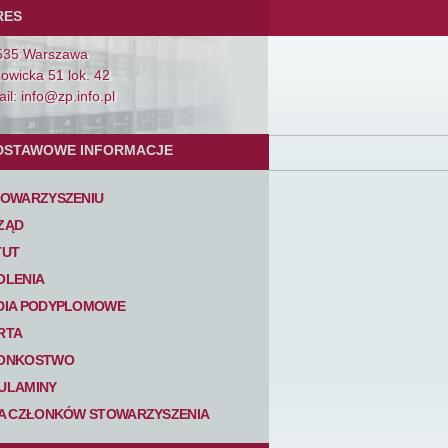
RES
535 Warszawa
Łowicka 51 lok. 42
il: info@zp.info.pl
DSTAWOWE INFORMACJE
TOWARZYSZENIU
ZĄD
TUT
OLENIA
DIA PODYPLOMOWE
RTA
ONKOSTWO
ULAMINY
TA CZŁONKÓW STOWARZYSZENIA