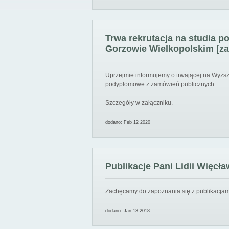
Trwa rekrutacja na studia 
Gorzowie Wielkopolskim [za
Uprzejmie informujemy o trwającej na Wyższ
podyplomowe z zamówień publicznych
Szczegóły w załączniku.
dodano: Feb 12 2020
Publikacje Pani Lidii Więcła
Zachęcamy do zapoznania się z publikacjami
dodano: Jan 13 2018