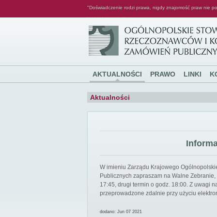
"Doświadczenie rodzi prawa, nigdy znajomość praw nie po
Ogólnopolskie Stowarzyszenie Rzeczoznawców i Konsultantów Zamówień Publicznych
AKTUALNOŚCI
PRAWO
LINKI
K
Aktualności
Inform
W imieniu Zarządu Krajowego Ogólnopolsk
Publicznych zapraszam na Walne Zebranie, k
17:45, drugi termin o godz. 18:00. Z uwagi
przeprowadzone zdalnie przy użyciu elektro
dodano: Jun 07 2021