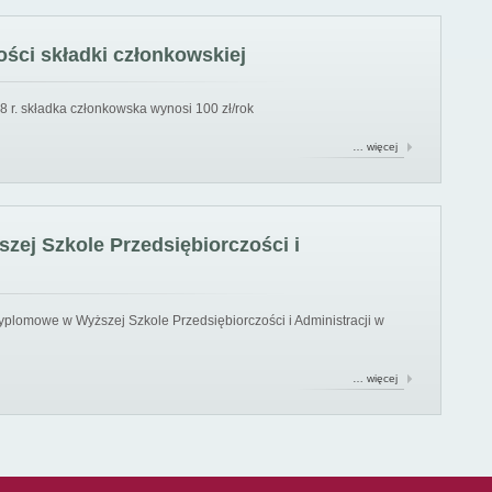
ści składki członkowskiej
8 r. składka członkowska wynosi 100 zł/rok
… więcej
ej Szkole Przedsiębiorczości i
yplomowe w Wyższej Szkole Przedsiębiorczości i Administracji w
… więcej