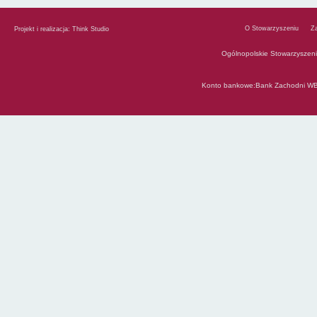
O Stowarzyszeniu
Z
Projekt i realizacja:
Think Studio
Ogólnopolskie Stowarzyszen
Konto bankowe:Bank Zachodni WB