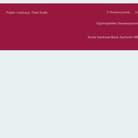
O Stowarzyszeniu
Z
Projekt i realizacja:
Think Studio
Ogólnopolskie Stowarzyszen
Konto bankowe:Bank Zachodni WB