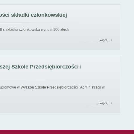
ści składki członkowskiej
8 r. składka członkowska wynosi 100 zł/rok
… więcej
ej Szkole Przedsiębiorczości i
yplomowe w Wyższej Szkole Przedsiębiorczości i Administracji w
… więcej