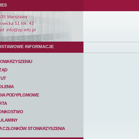
RES
535 Warszawa
Łowicka 51 lok. 42
il: info@zp.info.pl
DSTAWOWE INFORMACJE
TOWARZYSZENIU
ZĄD
TUT
OLENIA
DIA PODYPLOMOWE
RTA
ONKOSTWO
ULAMINY
TA CZŁONKÓW STOWARZYSZENIA