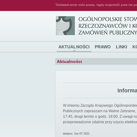
"Doświadczenie rodzi prawa, nigdy znajomość praw nie po
Ogólnopolskie Stowarzyszenie Rzeczoznawców i Konsultantów Zamówień Publicznych
AKTUALNOŚCI
PRAWO
LINKI
K
Aktualności
Inform
W imieniu Zarządu Krajowego Ogólnopolsk
Publicznych zapraszam na Walne Zebranie, k
17:45, drugi termin o godz. 18:00. Z uwagi
przeprowadzone zdalnie przy użyciu elektro
dodano: Jun 07 2021