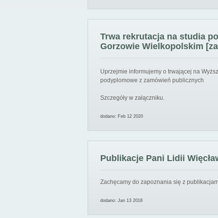
Trwa rekrutacja na studia 
Gorzowie Wielkopolskim [za
Uprzejmie informujemy o trwającej na Wyższ
podyplomowe z zamówień publicznych
Szczegóły w załączniku.
dodano: Feb 12 2020
Publikacje Pani Lidii Więcła
Zachęcamy do zapoznania się z publikacjami
dodano: Jan 13 2018