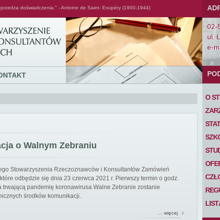
AD
przedza doświadczenia." - Antoine de Saint- Exupéry (1900-1944)
02-
ul. 
e-ma
PO
ONTAKT
O S
ZAR
STA
SZK
acja o Walnym Zebraniu
STU
OFE
iego Stowarzyszenia Rzeczoznawców i Konsultantów Zamówień
CZŁ
tóre odbędzie się dnia 23 czerwca 2021 r. Pierwszy termin o godz.
 na trwającą pandemię koronawirusa Walne Zebranie zostanie
REG
nicznych środków komunikacji.
LIS
… więcej