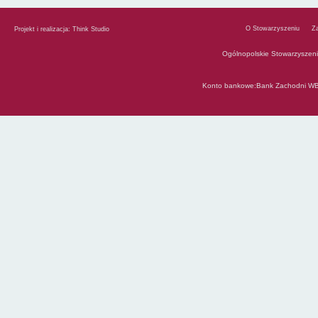
O Stowarzyszeniu
Z
Projekt i realizacja:
Think Studio
Ogólnopolskie Stowarzyszen
Konto bankowe:Bank Zachodni WB