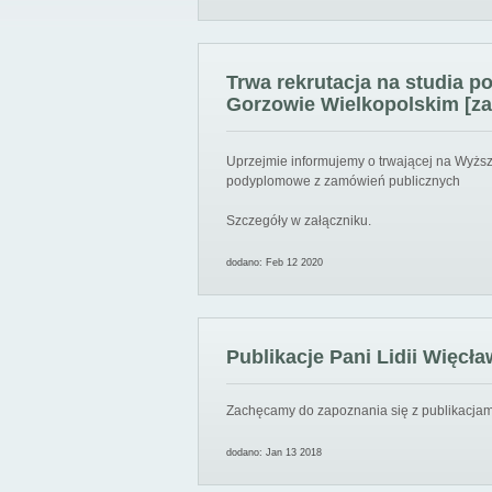
Trwa rekrutacja na studia 
Gorzowie Wielkopolskim [za
Uprzejmie informujemy o trwającej na Wyższ
podyplomowe z zamówień publicznych
Szczegóły w załączniku.
dodano: Feb 12 2020
Publikacje Pani Lidii Więcła
Zachęcamy do zapoznania się z publikacjami
dodano: Jan 13 2018