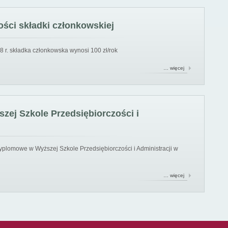
ści składki członkowskiej
8 r. składka członkowska wynosi 100 zł/rok
… więcej
ej Szkole Przedsiębiorczości i
yplomowe w Wyższej Szkole Przedsiębiorczości i Administracji w
… więcej