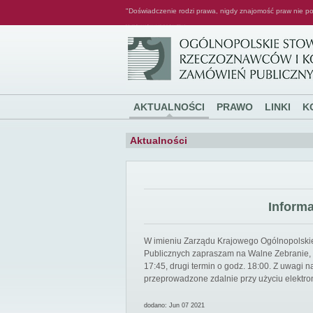
"Doświadczenie rodzi prawa, nigdy znajomość praw nie po
Ogólnopolskie Stowarzyszenie Rzeczoznawców i Konsultantów Zamówień Publicznych
AKTUALNOŚCI
PRAWO
LINKI
K
Aktualności
Inform
W imieniu Zarządu Krajowego Ogólnopolsk
Publicznych zapraszam na Walne Zebranie, k
17:45, drugi termin o godz. 18:00. Z uwagi
przeprowadzone zdalnie przy użyciu elektro
dodano: Jun 07 2021