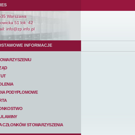
RES
535 Warszawa
Łowicka 51 lok. 42
il: info@zp.info.pl
DSTAWOWE INFORMACJE
TOWARZYSZENIU
ZĄD
TUT
OLENIA
DIA PODYPLOMOWE
RTA
ONKOSTWO
ULAMINY
TA CZŁONKÓW STOWARZYSZENIA