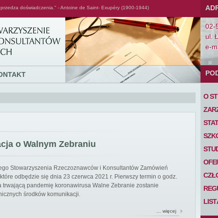
AD
przedza doświadczenia." - Antoine de Saint- Exupéry (1900-1944)
02-
ul. 
e-ma
PO
ONTAKT
O S
ZAR
STA
SZK
acja o Walnym Zebraniu
STU
OFE
iego Stowarzyszenia Rzeczoznawców i Konsultantów Zamówień
CZŁ
tóre odbędzie się dnia 23 czerwca 2021 r. Pierwszy termin o godz.
 na trwającą pandemię koronawirusa Walne Zebranie zostanie
REG
nicznych środków komunikacji.
LIS
… więcej