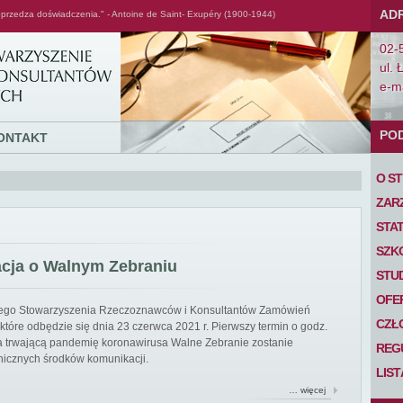
AD
przedza doświadczenia." - Antoine de Saint- Exupéry (1900-1944)
02-
ul. 
e-ma
PO
ONTAKT
O S
ZAR
STA
SZK
acja o Walnym Zebraniu
STU
OFE
iego Stowarzyszenia Rzeczoznawców i Konsultantów Zamówień
CZŁ
tóre odbędzie się dnia 23 czerwca 2021 r. Pierwszy termin o godz.
 na trwającą pandemię koronawirusa Walne Zebranie zostanie
REG
nicznych środków komunikacji.
LIS
… więcej