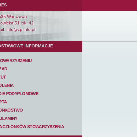
RES
535 Warszawa
Łowicka 51 lok. 42
il: info@zp.info.pl
DSTAWOWE INFORMACJE
TOWARZYSZENIU
ZĄD
TUT
OLENIA
DIA PODYPLOMOWE
RTA
ONKOSTWO
ULAMINY
TA CZŁONKÓW STOWARZYSZENIA