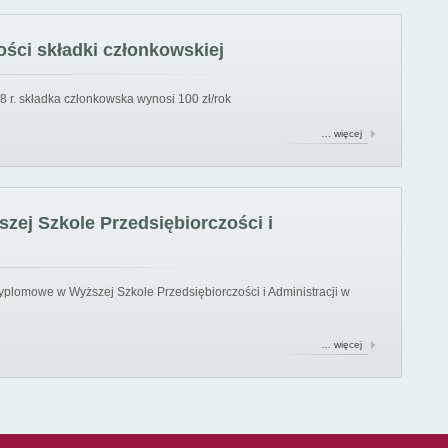
ści składki członkowskiej
8 r. składka członkowska wynosi 100 zł/rok
… więcej
ej Szkole Przedsiębiorczości i
yplomowe w Wyższej Szkole Przedsiębiorczości i Administracji w
… więcej