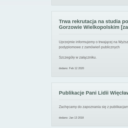
Trwa rekrutacja na studia 
Gorzowie Wielkopolskim [za
Uprzejmie informujemy o trwającej na Wyższ
podyplomowe z zamówień publicznych
Szczegóły w załączniku.
dodano: Feb 12 2020
Publikacje Pani Lidii Więcła
Zachęcamy do zapoznania się z publikacjami
dodano: Jan 13 2018