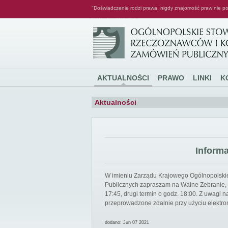
"Doświadczenie rodzi prawa, nigdy znajomość praw nie po
Ogólnopolskie Stowarzyszenie Rzeczoznawców i Konsultantów Zamówień Publicznych
AKTUALNOŚCI
PRAWO
LINKI
K
Aktualności
Inform
W imieniu Zarządu Krajowego Ogólnopolsk
Publicznych zapraszam na Walne Zebranie, k
17:45, drugi termin o godz. 18:00. Z uwagi
przeprowadzone zdalnie przy użyciu elektro
dodano: Jun 07 2021