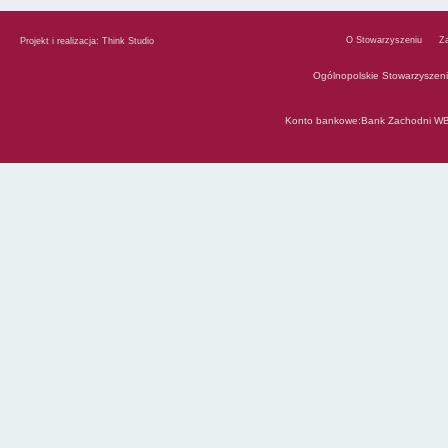
O Stowarzyszeniu
Z
Projekt i realizacja:
Think Studio
Ogólnopolskie Stowarzyszen
Konto bankowe:Bank Zachodni WB