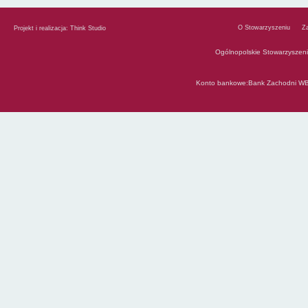
O Stowarzyszeniu
Z
Projekt i realizacja:
Think Studio
Ogólnopolskie Stowarzyszen
Konto bankowe:Bank Zachodni WB