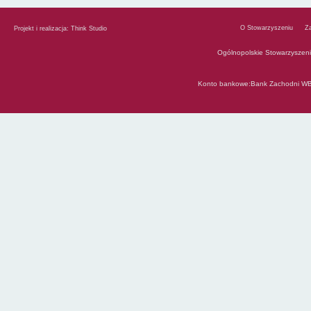
O Stowarzyszeniu
Z
Projekt i realizacja:
Think Studio
Ogólnopolskie Stowarzyszen
Konto bankowe:Bank Zachodni WB