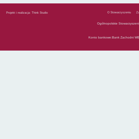
O Stowarzyszeniu
Z
Projekt i realizacja:
Think Studio
Ogólnopolskie Stowarzyszen
Konto bankowe:Bank Zachodni WB