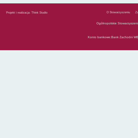
O Stowarzyszeniu
Z
Projekt i realizacja:
Think Studio
Ogólnopolskie Stowarzyszen
Konto bankowe:Bank Zachodni WB