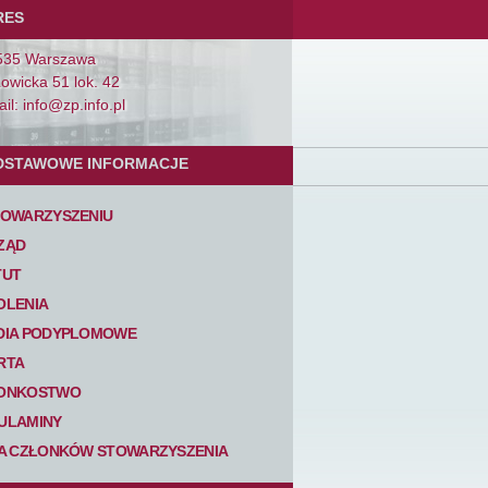
RES
535 Warszawa
Łowicka 51 lok. 42
il: info@zp.info.pl
DSTAWOWE INFORMACJE
TOWARZYSZENIU
ZĄD
TUT
OLENIA
DIA PODYPLOMOWE
RTA
ONKOSTWO
ULAMINY
TA CZŁONKÓW STOWARZYSZENIA