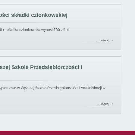
ści składki członkowskiej
8 r. składka członkowska wynosi 100 zł/rok
… więcej
ej Szkole Przedsiębiorczości i
yplomowe w Wyższej Szkole Przedsiębiorczości i Administracji w
… więcej