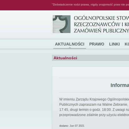
"Doświadczenie rodzi prawa, nigdy znajomość praw nie po
Ogólnopolskie Stowarzyszenie Rzeczoznawców i Konsultantów Zamówień Publicznych
AKTUALNOŚCI
PRAWO
LINKI
K
Aktualności
Inform
W imieniu Zarządu Krajowego Ogólnopolsk
Publicznych zapraszam na Walne Zebranie, k
17:45, drugi termin o godz. 18:00. Z uwagi
przeprowadzone zdalnie przy użyciu elektro
dodano: Jun 07 2021