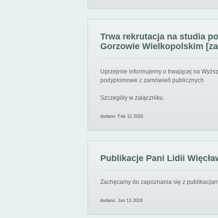
Trwa rekrutacja na studia 
Gorzowie Wielkopolskim [za
Uprzejmie informujemy o trwającej na Wyższ
podyplomowe z zamówień publicznych
Szczegóły w załączniku.
dodano: Feb 12 2020
Publikacje Pani Lidii Więcła
Zachęcamy do zapoznania się z publikacjami
dodano: Jan 13 2018