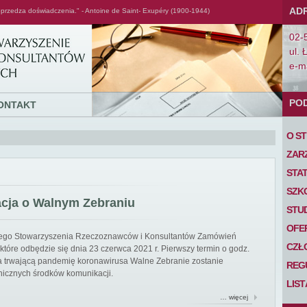
AD
przedza doświadczenia." - Antoine de Saint- Exupéry (1900-1944)
02-
ul. 
e-ma
PO
ONTAKT
O S
ZAR
STA
SZK
acja o Walnym Zebraniu
STU
OFE
iego Stowarzyszenia Rzeczoznawców i Konsultantów Zamówień
CZŁ
tóre odbędzie się dnia 23 czerwca 2021 r. Pierwszy termin o godz.
 na trwającą pandemię koronawirusa Walne Zebranie zostanie
REG
nicznych środków komunikacji.
LIS
… więcej