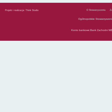
O Stowarzyszeniu
Z
Projekt i realizacja:
Think Studio
Ogólnopolskie Stowarzyszen
Konto bankowe:Bank Zachodni WB