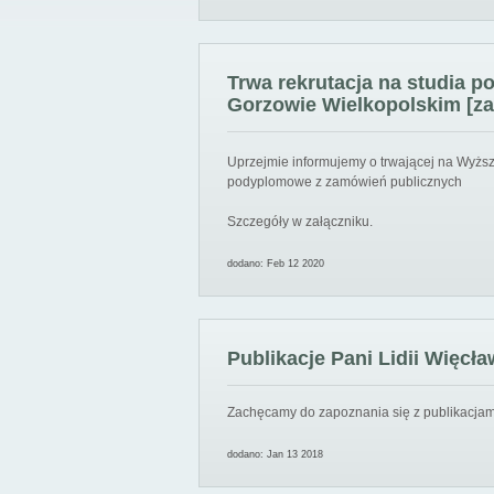
Trwa rekrutacja na studia 
Gorzowie Wielkopolskim [za
Uprzejmie informujemy o trwającej na Wyższ
podyplomowe z zamówień publicznych
Szczegóły w załączniku.
dodano: Feb 12 2020
Publikacje Pani Lidii Więcła
Zachęcamy do zapoznania się z publikacjami
dodano: Jan 13 2018