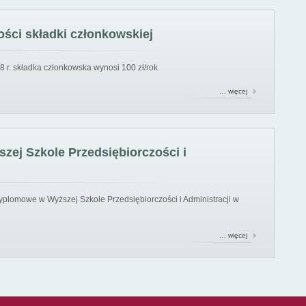
ści składki członkowskiej
8 r. składka członkowska wynosi 100 zł/rok
… więcej
ej Szkole Przedsiębiorczości i
yplomowe w Wyższej Szkole Przedsiębiorczości i Administracji w
… więcej