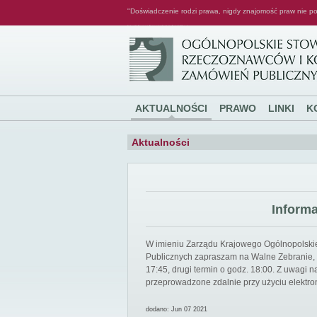
"Doświadczenie rodzi prawa, nigdy znajomość praw nie po
Ogólnopolskie Stowarzyszenie Rzeczoznawców i Konsultantów Zamówień Publicznych
AKTUALNOŚCI
PRAWO
LINKI
K
Aktualności
Inform
W imieniu Zarządu Krajowego Ogólnopolsk
Publicznych zapraszam na Walne Zebranie, k
17:45, drugi termin o godz. 18:00. Z uwagi
przeprowadzone zdalnie przy użyciu elektro
dodano: Jun 07 2021