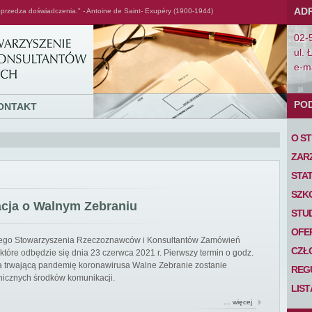
AD
przedza doświadczenia." - Antoine de Saint- Exupéry (1900-1944)
02-
ul. 
e-ma
PO
ONTAKT
O S
ZAR
STA
SZK
acja o Walnym Zebraniu
STU
OFE
iego Stowarzyszenia Rzeczoznawców i Konsultantów Zamówień
CZŁ
tóre odbędzie się dnia 23 czerwca 2021 r. Pierwszy termin o godz.
 na trwającą pandemię koronawirusa Walne Zebranie zostanie
REG
nicznych środków komunikacji.
LIS
… więcej