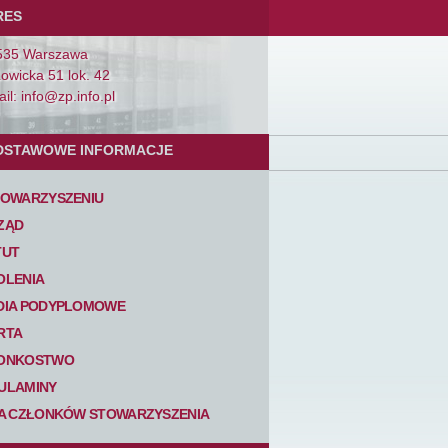
RES
535 Warszawa
Łowicka 51 lok. 42
il: info@zp.info.pl
DSTAWOWE INFORMACJE
TOWARZYSZENIU
ZĄD
TUT
OLENIA
DIA PODYPLOMOWE
RTA
ONKOSTWO
ULAMINY
TA CZŁONKÓW STOWARZYSZENIA