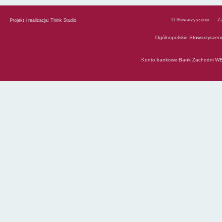
O Stowarzyszeniu
Z
Projekt i realizacja:
Think Studio
Ogólnopolskie Stowarzyszen
Konto bankowe:Bank Zachodni WB