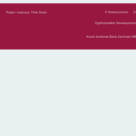
O Stowarzyszeniu
Z
Projekt i realizacja:
Think Studio
Ogólnopolskie Stowarzyszen
Konto bankowe:Bank Zachodni WB