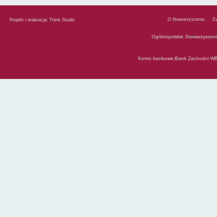
O Stowarzyszeniu
Z
Projekt i realizacja:
Think Studio
Ogólnopolskie Stowarzyszen
Konto bankowe:Bank Zachodni WB