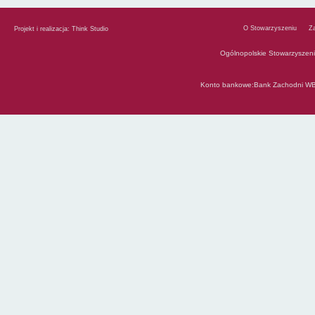
O Stowarzyszeniu
Z
Projekt i realizacja:
Think Studio
Ogólnopolskie Stowarzyszen
Konto bankowe:Bank Zachodni WB