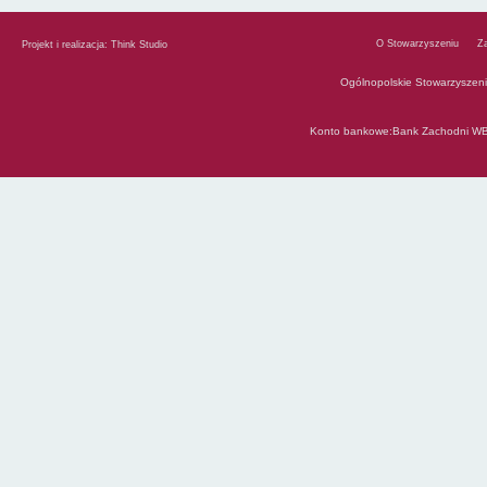
O Stowarzyszeniu
Z
Projekt i realizacja:
Think Studio
Ogólnopolskie Stowarzyszen
Konto bankowe:Bank Zachodni WB