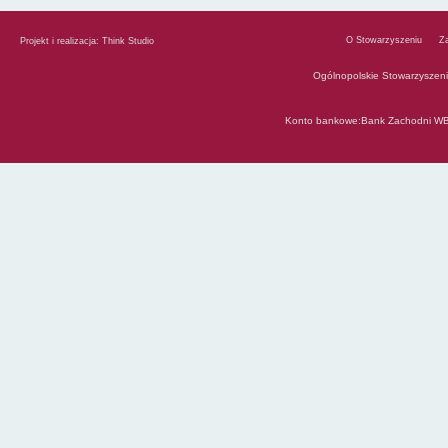
O Stowarzyszeniu
Z
Projekt i realizacja:
Think Studio
Ogólnopolskie Stowarzyszen
Konto bankowe:Bank Zachodni WB